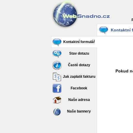
Kontaktní 
Kontaktní formulář
Stav dotazu
Časté dotazy
Pokud ne
Jak zaplatit fakturu
Facebook
Naše adresa
Naše bannery