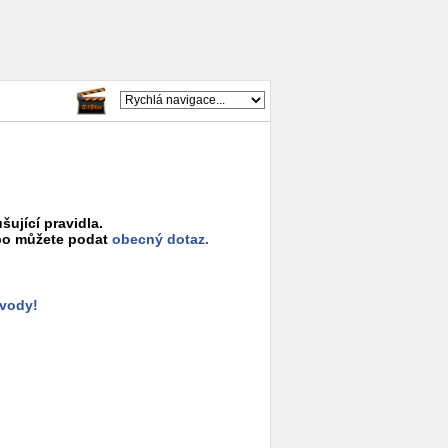
šující pravidla.
o můžete podat
obecný dotaz.
ůvody!