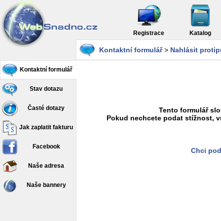
Registrace
Katalog
Kontaktní formulář
>
Nahlásit proti
Kontaktní formulář
Stav dotazu
Časté dotazy
Tento formulář slo
Pokud nechcete podat stížnost, v
Jak zaplatit fakturu
Facebook
Chci pod
Naše adresa
Naše bannery