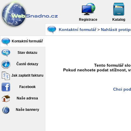
Registrace
Katalog
Kontaktní formulář
>
Nahlásit proti
Kontaktní formulář
Stav dotazu
Časté dotazy
Tento formulář slo
Pokud nechcete podat stížnost, v
Jak zaplatit fakturu
Facebook
Chci pod
Naše adresa
Naše bannery