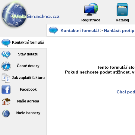
Registrace
Katalog
Kontaktní formulář
>
Nahlásit proti
Kontaktní formulář
Stav dotazu
Časté dotazy
Tento formulář slo
Pokud nechcete podat stížnost, v
Jak zaplatit fakturu
Facebook
Chci pod
Naše adresa
Naše bannery