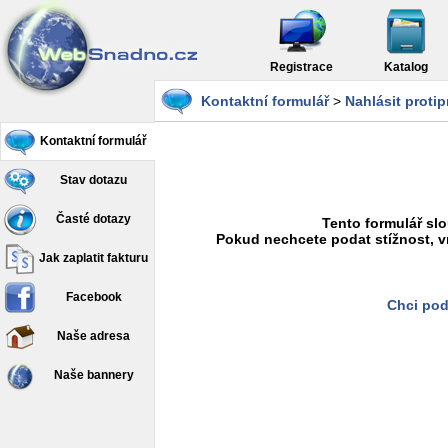
Registrace
Katalog
Kontaktní formulář
>
Nahlásit proti
Kontaktní formulář
Stav dotazu
Časté dotazy
Tento formulář slo
Pokud nechcete podat stížnost, v
Jak zaplatit fakturu
Facebook
Chci pod
Naše adresa
Naše bannery