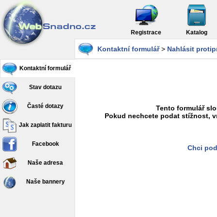
Registrace
Katalog
Kontaktní formulář
>
Nahlásit proti
Kontaktní formulář
Stav dotazu
Časté dotazy
Tento formulář slo
Pokud nechcete podat stížnost, v
Jak zaplatit fakturu
Facebook
Chci pod
Naše adresa
Naše bannery