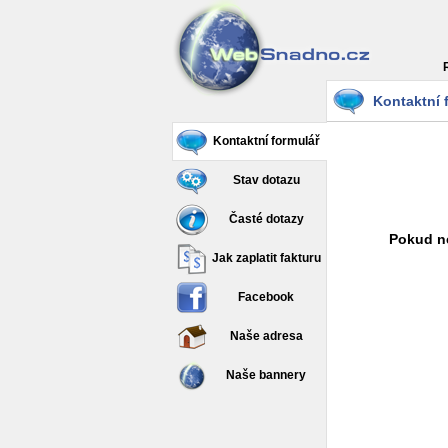
Kontaktní 
Kontaktní formulář
Stav dotazu
Časté dotazy
Pokud ne
Jak zaplatit fakturu
Facebook
Naše adresa
Naše bannery