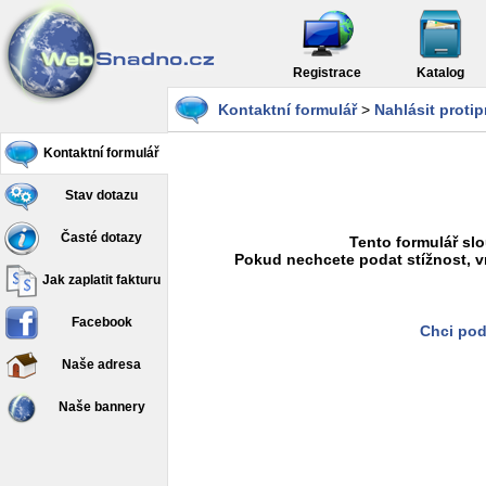
Registrace
Katalog
Kontaktní formulář
>
Nahlásit proti
Kontaktní formulář
Stav dotazu
Časté dotazy
Tento formulář slo
Pokud nechcete podat stížnost, v
Jak zaplatit fakturu
Facebook
Chci pod
Naše adresa
Naše bannery