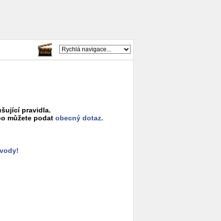
šující pravidla.
o můžete podat
obecný dotaz.
ůvody!