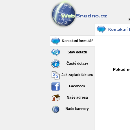
Kontaktní 
Kontaktní formulář
Stav dotazu
Časté dotazy
Pokud ne
Jak zaplatit fakturu
Facebook
Naše adresa
Naše bannery