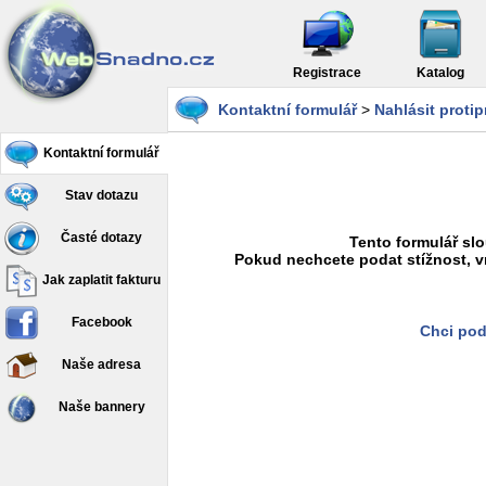
Registrace
Katalog
Kontaktní formulář
>
Nahlásit proti
Kontaktní formulář
Stav dotazu
Časté dotazy
Tento formulář slo
Pokud nechcete podat stížnost, v
Jak zaplatit fakturu
Facebook
Chci pod
Naše adresa
Naše bannery