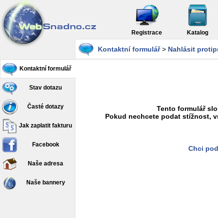
Registrace
Katalog
Kontaktní formulář
>
Nahlásit proti
Kontaktní formulář
Stav dotazu
Časté dotazy
Tento formulář slo
Pokud nechcete podat stížnost, v
Jak zaplatit fakturu
Facebook
Chci pod
Naše adresa
Naše bannery