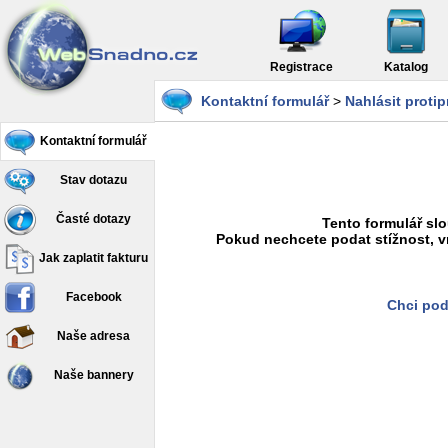
Registrace
Katalog
Kontaktní formulář
>
Nahlásit proti
Kontaktní formulář
Stav dotazu
Časté dotazy
Tento formulář slo
Pokud nechcete podat stížnost, v
Jak zaplatit fakturu
Facebook
Chci pod
Naše adresa
Naše bannery