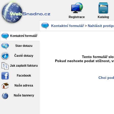
Registrace
Katalog
Kontaktní formulář
>
Nahlásit proti
Kontaktní formulář
Stav dotazu
Časté dotazy
Tento formulář slo
Pokud nechcete podat stížnost, v
Jak zaplatit fakturu
Facebook
Chci pod
Naše adresa
Naše bannery