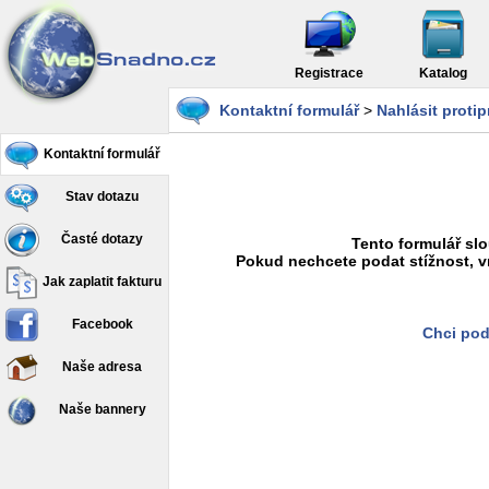
Registrace
Katalog
Kontaktní formulář
>
Nahlásit proti
Kontaktní formulář
Stav dotazu
Časté dotazy
Tento formulář slo
Pokud nechcete podat stížnost, v
Jak zaplatit fakturu
Facebook
Chci pod
Naše adresa
Naše bannery