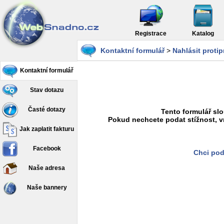
Registrace
Katalog
Kontaktní formulář
>
Nahlásit proti
Kontaktní formulář
Stav dotazu
Časté dotazy
Tento formulář slo
Pokud nechcete podat stížnost, v
Jak zaplatit fakturu
Facebook
Chci pod
Naše adresa
Naše bannery