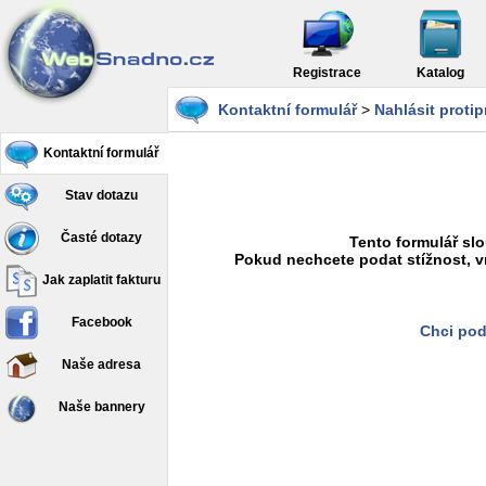
Registrace
Katalog
Kontaktní formulář
>
Nahlásit proti
Kontaktní formulář
Stav dotazu
Časté dotazy
Tento formulář slo
Pokud nechcete podat stížnost, v
Jak zaplatit fakturu
Facebook
Chci pod
Naše adresa
Naše bannery