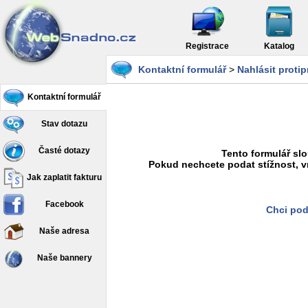
Registrace
Katalog
Kontaktní formulář
>
Nahlásit proti
Kontaktní formulář
Stav dotazu
Časté dotazy
Tento formulář slo
Pokud nechcete podat stížnost, v
Jak zaplatit fakturu
Facebook
Chci pod
Naše adresa
Naše bannery