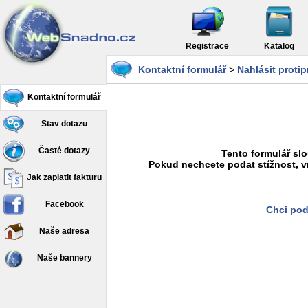
Registrace
Katalog
Kontaktní formulář
>
Nahlásit proti
Kontaktní formulář
Stav dotazu
Časté dotazy
Tento formulář slo
Pokud nechcete podat stížnost, v
Jak zaplatit fakturu
Facebook
Chci pod
Naše adresa
Naše bannery