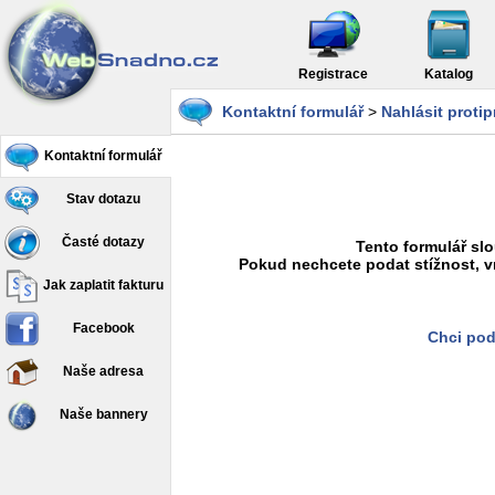
Registrace
Katalog
Kontaktní formulář
>
Nahlásit proti
Kontaktní formulář
Stav dotazu
Časté dotazy
Tento formulář slo
Pokud nechcete podat stížnost, v
Jak zaplatit fakturu
Facebook
Chci pod
Naše adresa
Naše bannery