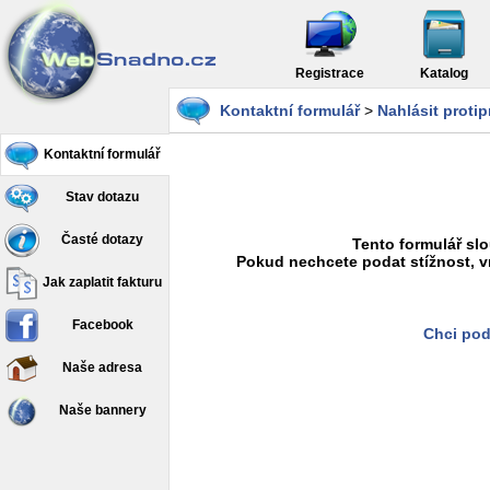
Registrace
Katalog
Kontaktní formulář
>
Nahlásit proti
Kontaktní formulář
Stav dotazu
Časté dotazy
Tento formulář slo
Pokud nechcete podat stížnost, v
Jak zaplatit fakturu
Facebook
Chci pod
Naše adresa
Naše bannery