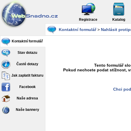
Registrace
Katalog
Kontaktní formulář
>
Nahlásit proti
Kontaktní formulář
Stav dotazu
Časté dotazy
Tento formulář slo
Pokud nechcete podat stížnost, v
Jak zaplatit fakturu
Facebook
Chci pod
Naše adresa
Naše bannery