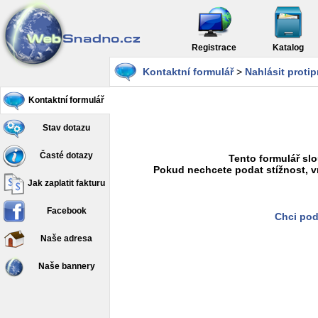
Registrace
Katalog
Kontaktní formulář
>
Nahlásit proti
Kontaktní formulář
Stav dotazu
Časté dotazy
Tento formulář slo
Pokud nechcete podat stížnost, v
Jak zaplatit fakturu
Facebook
Chci pod
Naše adresa
Naše bannery