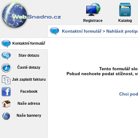
Registrace
Katalog
Kontaktní formulář
>
Nahlásit proti
Kontaktní formulář
Stav dotazu
Časté dotazy
Tento formulář slo
Pokud nechcete podat stížnost, v
Jak zaplatit fakturu
Facebook
Chci pod
Naše adresa
Naše bannery