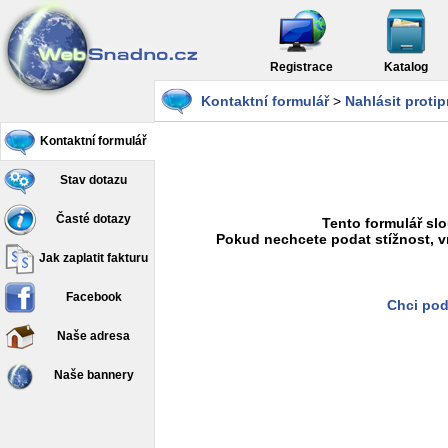
Registrace
Katalog
Kontaktní formulář
>
Nahlásit proti
Kontaktní formulář
Stav dotazu
Časté dotazy
Tento formulář slo
Pokud nechcete podat stížnost, v
Jak zaplatit fakturu
Facebook
Chci pod
Naše adresa
Naše bannery