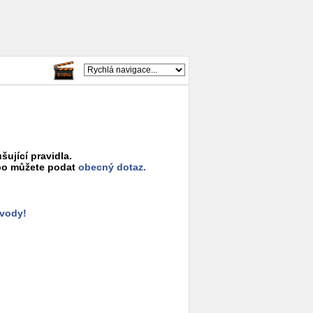
šující pravidla.
o můžete podat
obecný dotaz.
ůvody!