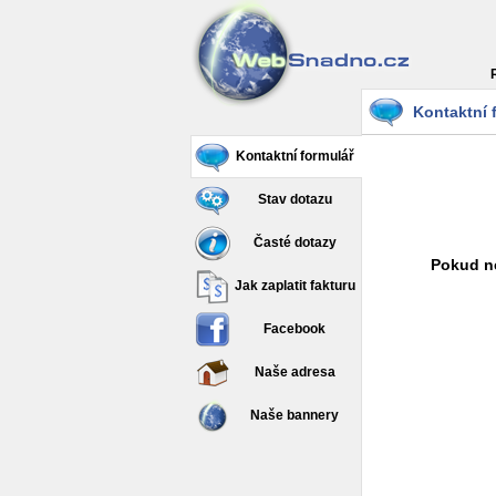
Kontaktní 
Kontaktní formulář
Stav dotazu
Časté dotazy
Pokud ne
Jak zaplatit fakturu
Facebook
Naše adresa
Naše bannery