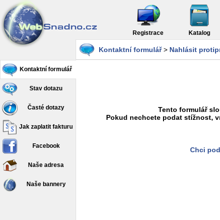
Registrace
Katalog
Kontaktní formulář
>
Nahlásit proti
Kontaktní formulář
Stav dotazu
Časté dotazy
Tento formulář slo
Pokud nechcete podat stížnost, v
Jak zaplatit fakturu
Facebook
Chci pod
Naše adresa
Naše bannery