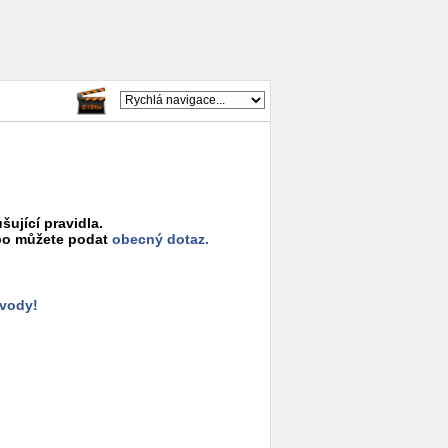
šující pravidla.
o můžete podat
obecný dotaz.
ůvody!