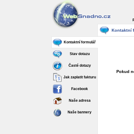
Kontaktní 
Kontaktní formulář
Stav dotazu
Časté dotazy
Pokud ne
Jak zaplatit fakturu
Facebook
Naše adresa
Naše bannery