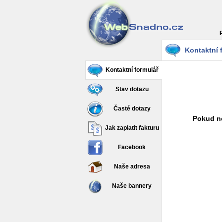
Kontaktní 
Kontaktní formulář
Stav dotazu
Časté dotazy
Pokud ne
Jak zaplatit fakturu
Facebook
Naše adresa
Naše bannery