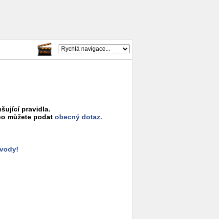
šující pravidla.
o můžete podat
obecný dotaz.
ůvody!