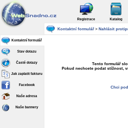
Registrace
Katalog
Kontaktní formulář
>
Nahlásit proti
Kontaktní formulář
Stav dotazu
Časté dotazy
Tento formulář slo
Pokud nechcete podat stížnost, v
Jak zaplatit fakturu
Facebook
Chci pod
Naše adresa
Naše bannery