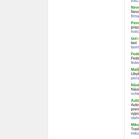
trat
Nevo
Nevo
film
Pavo
prep
holi
taxi
taxi
taxi
Fede
Fede
fede
Malý
Ubyt
pens
Náu
Náuč
nchk
Auto
Auto
pren
vypr
stah
Miku
Trad
miku