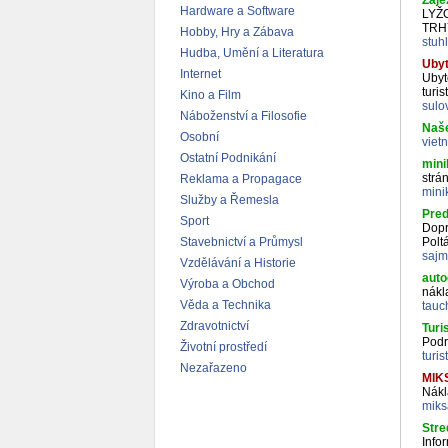
Záje
Hardware a Software
LYŽ
TRH
Hobby, Hry a Zábava
stuh
Hudba, Umění a Literatura
Ubyt
Internet
Ubyt
turis
Kino a Film
sulo
Náboženství a Filosofie
Naše
Osobní
viet
Ostatní Podnikání
mini
strá
Reklama a Propagace
mini
Služby a Řemesla
Pred
Sport
Dopr
Stavebnictví a Průmysl
Polt
sajm
Vzdělávání a Historie
auto
Výroba a Obchod
nákl
Věda a Technika
tauc
Zdravotnictví
Turi
Podr
Životní prostředí
turis
Nezařazeno
MIKS
Nákl
miks
Stre
Info