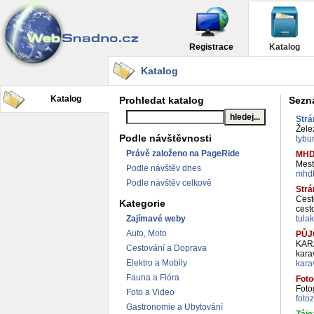
Registrace
Katalog
Katalog
Katalog
Prohledat katalog
Sezna
Strá
Želez
Podle návštěvnosti
tybu
Právě založeno na PageRide
MHD 
Mest
Podle návštěv dnes
mhdb
Podle návštěv celkově
Strá
Cest
Kategorie
cest
Zajímavé weby
tula
Auto, Moto
PŮJ
KARA
Cestování a Doprava
kara
Elektro a Mobily
kara
Fauna a Flóra
Foto
Foto
Foto a Video
foto
Gastronomie a Ubytování