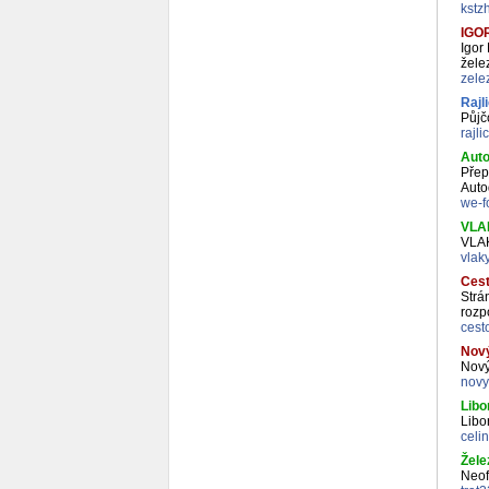
kstz
IGOR
Igor
žele
zele
Rajl
Půjč
rajl
Auto
Přep
Auto
we-f
VLA
VLA
vlak
Cest
Strá
rozpo
cest
Nov
Nový
novy
Libo
Libo
celi
Žele
Neofi