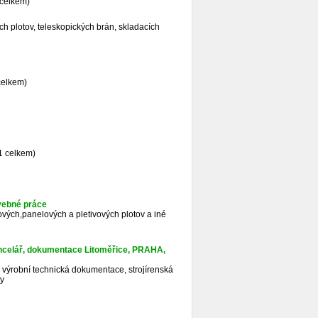
 celkem)
ch plotov, teleskopických brán, skladacích
celkem)
1 celkem)
avebné práce
vých,panelových a pletivových plotov a iné
celář, dokumentace Litoměřice, PRAHA,
 výrobní technická dokumentace, strojírenská
sy