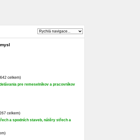
ůmysl
9642 celkem)
zdelávania pre remeselníkov a pracovníkov
6267 celkem)
řech a spodních staveb, nátěry střech a
kem)