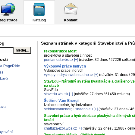
Registrace
Katalog
Kontakt
log
Seznam stránek v kategorii Stavebnictví a Pr
rekonstrukce Most
projektová a stavební činnost
osti
pentamost.wbs.cz
[+]
(návštěv: 32 dnes / 27229 celkem)
na PageRide
Výkopové práce Indrych
Výkopové práce Indrych
es
vykopy-indrych.websnadno.cz
[+]
(návštěv: 31 dnes / 2
lkově
StavEdu - Národný systém kvalifikácie a ďalšieho v
na stavb
StavEdu
stavedu.wbl.sk
[+]
(návštěv: 27 dnes / 61450 celkem)
Šetříme Vám Energii
izolace tepelné, hydroizolace
rava
setrimevamenergii.snadno.eu
[+]
(návštěv: 27 dnes / 4
Stavební práce a hydroizolace plochých a šikmých st
fasád
stavebnictví
chattuza-izol.wbs.cz
[+]
(návštěv: 22 dnes / 119887 cel
ytování