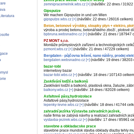
Zemní práce Mělník - Oldřich Veselý
ware
zemnipracemelnik.wbs.cz
[+]
(návštěv: 22 dnes / 31922
ava
Gipsputze
Wir machen Gipsputze in und um Wien
iteratura
gipsputze.wbs.cz
[+]
(návštěv: 22 dnes / 26016 celkem)
Beton, betonové výrobky, sloupky plyn + elektro, plot
výroba a prodej betonu, betonářského zboží , plotové dí
bpbruna.websnadno.cz
[+]
(návštěv: 21 dnes / 187947 
osofie
PZ MONT s.r.o.
Montáže průmyslových zařízení a technologických celk
pzmont.wbs.cz
[+]
(návštěv: 21 dnes / 47229 celkem)
agace
Bergdalen - půjčovna lešení, nano nátěry, prodej elek
a
bergdalen.websnadno.cz
[+]
(návštěv: 19 dnes / 38203
bazar-tobi
internetovy bazar
ůmysl
bazar-tobi.wbs.cz
[+]
(návštěv: 18 dnes / 107143 celkem
orie
Zasklívání lodžií a balkonů
Zasklívání lodžií a balkonů, plastová okna, žaluzie, zábr
balkony.wbs.cz
[+]
(návštěv: 18 dnes / 82028 celkem)
Asfaltové pásy,hydroizolace
Asfaltové pásy,hydroizolace
lepenky-levne.wbs.cz
[+]
(návštěv: 18 dnes / 41744 cel
zahradní jezírka Výstavba zahradních jezírek,
naše firma se zabývá návrhy a realizací zahradních jezí
vystavba-jezirek.wbs.cz
[+]
(návštěv: 17 dnes / 85961 c
stavebne a obkladacske prace
stavebne prace mundok stavba obklady dlazby tehly m