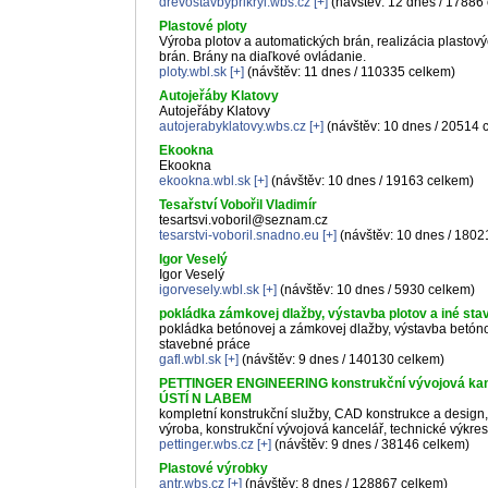
drevostavbyprikryl.wbs.cz
[+]
(návštěv: 12 dnes / 17886
Plastové ploty
Výroba plotov a automatických brán, realizácia plastový
brán. Brány na diaľkové ovládanie.
ploty.wbl.sk
[+]
(návštěv: 11 dnes / 110335 celkem)
Autojeřáby Klatovy
Autojeřáby Klatovy
autojerabyklatovy.wbs.cz
[+]
(návštěv: 10 dnes / 20514 
Ekookna
Ekookna
ekookna.wbl.sk
[+]
(návštěv: 10 dnes / 19163 celkem)
Tesařství Vobořil Vladimír
tesartsvi.voboril@seznam.cz
tesarstvi-voboril.snadno.eu
[+]
(návštěv: 10 dnes / 1802
Igor Veselý
Igor Veselý
igorvesely.wbl.sk
[+]
(návštěv: 10 dnes / 5930 celkem)
pokládka zámkovej dlažby, výstavba plotov a iné st
pokládka betónovej a zámkovej dlažby, výstavba betóno
stavebné práce
gafl.wbl.sk
[+]
(návštěv: 9 dnes / 140130 celkem)
PETTINGER ENGINEERING konstrukční vývojová kan
ÚSTÍ N LABEM
kompletní konstrukční služby, CAD konstrukce a design,
výroba, konstrukční vývojová kancelář, technické výkre
pettinger.wbs.cz
[+]
(návštěv: 9 dnes / 38146 celkem)
Plastové výrobky
antr.wbs.cz
[+]
(návštěv: 8 dnes / 128867 celkem)