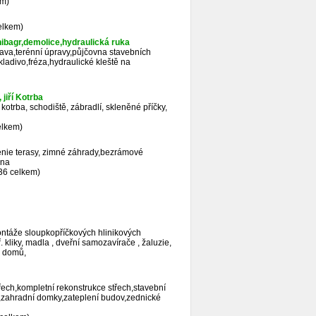
em)
elkem)
bagr,demolice,hydraulická ruka
va,terénní úpravy,půjčovna stavebních
 kladivo,fréza,hydraulické kleště na
jiří Kotrba
 kotrba, schodiště, zábradlí, skleněné příčky,
elkem)
lenie terasy, zimné záhrady,bezrámové
ena
36 celkem)
ontáže sloupkopříčkových hlinikových
 kliky, madla , dveřní samozavírače , žaluzie,
h domů,
řech,kompletní rekonstrukce střech,stavební
ky,zahradní domky,zateplení budov,zednické