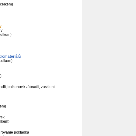
 celkem)
y
ly
celkem)
ů
tromateriálů
 celkem)
)
adlí, balkonové zábradlí, zasklení
kem)
rek
elkem)
urovanie pokladka