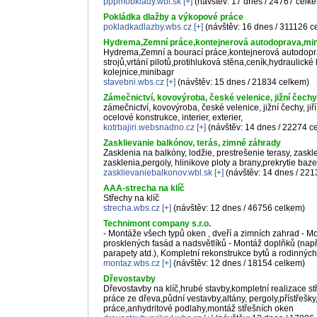
pppmobklady.wbl.sk
[+]
(návštěv: 17 dnes / 24767 celk
Pokládka dlažby a výkopové práce
pokladkadlazby.wbs.cz
[+]
(návštěv: 16 dnes / 311126 c
Hydrema,Zemní práce,kontejnerová autodoprava,mini
Hydrema,Zemní a bourací práce,kontejnerová autodopra
strojů,vrtání pilotů,protihluková stěna,ceník,hydraulické
kolejnice,minibagr
stavebni.wbs.cz
[+]
(návštěv: 15 dnes / 21834 celkem)
Zámečnictví, kovovýroba, české velenice, jižní čechy, 
zámečnictví, kovovýroba, české velenice, jižní čechy, jiří
ocelové konstrukce, interier, exterier,
kotrbajiri.websnadno.cz
[+]
(návštěv: 14 dnes / 22274 c
Zasklievanie balkónov, terás, zimné záhrady
Zasklenia na balkóny, lodžie, prestrešenie terasy, zask
zasklenia,pergoly, hlinikove ploty a brany,prekrytie baz
zasklievaniebalkonov.wbl.sk
[+]
(návštěv: 14 dnes / 221
AAA-strecha na klíč
Střechy na klíč
strecha.wbs.cz
[+]
(návštěv: 12 dnes / 46756 celkem)
Technimont company s.r.o.
- Montáže všech typů oken , dveří a zimních zahrad - M
prosklených fasád a nadsvětlíků - Montáž doplňků (např.
parapety atd.), Kompletní rekonstrukce bytů a rodinnýc
montaz.wbs.cz
[+]
(návštěv: 12 dnes / 18154 celkem)
Dřevostavby
Dřevostavby na klíč,hrubé stavby,kompletní realizace st
práce ze dřeva,půdní vestavby,altány, pergoly,přístřeš
práce,anhydritové podlahy,montáž střešních oken