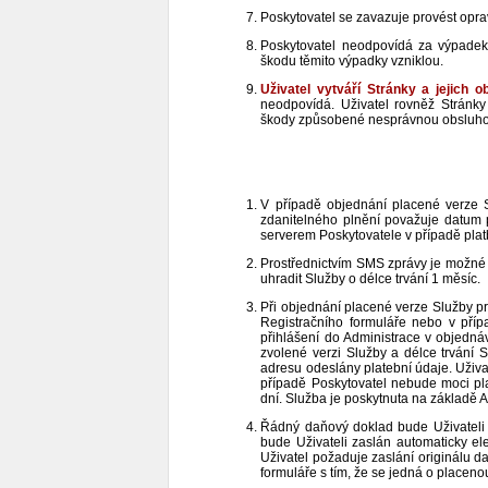
Poskytovatel se zavazuje provést opra
Poskytovatel neodpovídá za výpade
škodu těmito výpadky vzniklou.
Uživatel vytváří Stránky a jejich
neodpovídá. Uživatel rovněž Stránk
škody způsobené nesprávnou obsluhou
V případě objednání placené verze 
zdanitelného plnění považuje datum 
serverem Poskytovatele v případě plat
Prostřednictvím SMS zprávy je možné 
uhradit Služby o délce trvání 1 měsíc.
Při objednání placené verze Služby pr
Registračního formuláře nebo v př
přihlášení do Administrace v objednáv
zvolené verzi Služby a délce trvání 
adresu odeslány platební údaje. Uživa
případě Poskytovatel nebude moci pla
dní. Služba je poskytnuta na základě 
Řádný daňový doklad bude Uživateli 
bude Uživateli zaslán automaticky e
Uživatel požaduje zaslání originálu d
formuláře s tím, že se jedná o placen