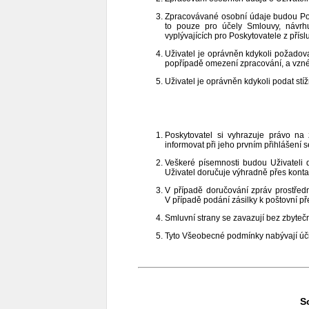
Zpracovávané osobní údaje budou Pos
to pouze pro účely Smlouvy, návrhu
vyplývajících pro Poskytovatele z přís
Uživatel je oprávněn kdykoli požadova
popřípadě omezení zpracování, a vznést
Uživatel je oprávněn kdykoli podat st
Poskytovatel si vyhrazuje právo n
informovat při jeho prvním přihlášení 
Veškeré písemnosti budou Uživateli 
Uživatel doručuje výhradně přes kont
V případě doručování zpráv prostředn
V případě podání zásilky k poštovní p
Smluvní strany se zavazují bez zbyte
Tyto Všeobecné podmínky nabývají úč
S