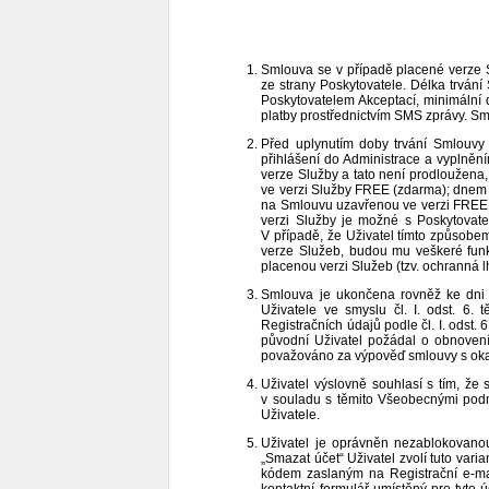
Smlouva se v případě placené verze S
ze strany Poskytovatele. Délka trvání
Poskytovatelem Akceptací, minimální 
platby prostřednictvím SMS zprávy. S
Před uplynutím doby trvání Smlouvy 
přihlášení do Administrace a vyplně
verze Služby a tato není prodloužena,
ve verzi Služby FREE (zdarma); dnem 
na Smlouvu uzavřenou ve verzi FREE (
verzi Služby je možné s Poskytovat
V případě, že Uživatel tímto způsob
verze Služeb, budou mu veškeré fun
placenou verzi Služeb (tzv. ochranná l
Smlouva je ukončena rovněž ke dni 
Uživatele ve smyslu čl. I. odst. 6
Registračních údajů podle čl. I. odst
původní Uživatel požádal o obnovení
považováno za výpověď smlouvy s oka
Uživatel výslovně souhlasí s tím, 
v souladu s těmito Všeobecnými podmí
Uživatele.
Uživatel je oprávněn nezablokovanou
„Smazat účet“ Uživatel zvolí tuto var
kódem zaslaným na Registrační e-ma