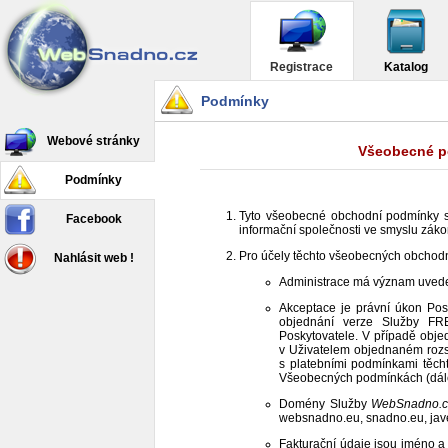
Registrace
Katalog
Podmínky
Webové stránky
Všeobecné po
Podmínky
Tyto všeobecné obchodní podmínky st
Facebook
informační společnosti ve smyslu zákon
Pro účely těchto všeobecných obchodn
Nahlásit web !
Administrace má význam uved
Akceptace je právní úkon Posk
objednání verze Služby FRE
Poskytovatele. V případě obje
v Uživatelem objednaném rozs
s platebními podmínkami těch
Všeobecných podmínkách (dále
Domény Služby
WebSnadno.c
websnadno.eu, snadno.eu, javer
Fakturační údaje jsou jméno a 