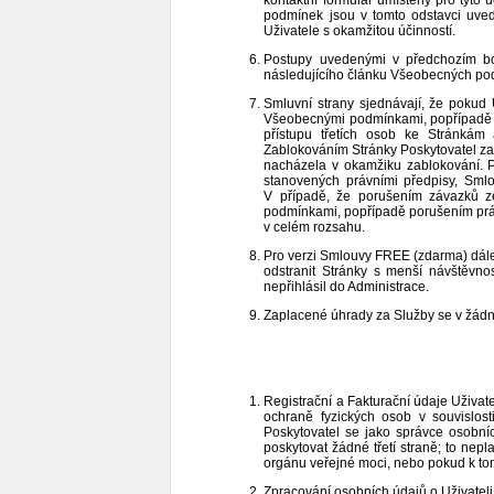
kontaktní formulář umístěný pro tyt
podmínek jsou v tomto odstavci uve
Uživatele s okamžitou účinností.
Postupy uvedenými v předchozím b
následujícího článku Všeobecných po
Smluvní strany sjednávají, že pokud
Všeobecnými podmínkami, popřípadě p
přístupu třetích osob ke Stránkám 
Zablokováním Stránky Poskytovatel zam
nacházela v okamžiku zablokování. P
stanovených právními předpisy, Sml
V případě, že porušením závazků z
podmínkami, popřípadě porušením práv 
v celém rozsahu.
Pro verzi Smlouvy FREE (zdarma) dále 
odstranit Stránky s menší návštěvno
nepřihlásil do Administrace.
Zaplacené úhrady za Služby se v žád
Registrační a Fakturační údaje Uživa
ochraně fyzických osob v souvislos
Poskytovatel se jako správce osobní
poskytovat žádné třetí straně; to nep
orgánu veřejné moci, nebo pokud k tom
Zpracování osobních údajů o Uživateli