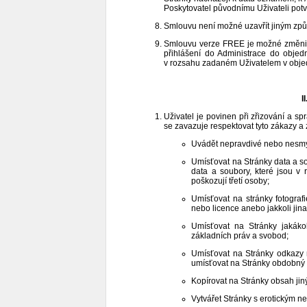
Poskytovatel původnímu Uživateli potvr
Smlouvu není možné uzavřít jiným zp
Smlouvu verze FREE je možné změnit
přihlášení do Administrace do obje
v rozsahu zadaném Uživatelem v objed
I
Uživatel je povinen při zřizování a 
se zavazuje respektovat tyto zákazy a
Uvádět nepravdivé nebo nesmy
Umísťovat na Stránky data a s
data a soubory, které jsou v
poškozují třetí osoby;
Umísťovat na stránky fotografi
nebo licence anebo jakkoli jina
Umísťovat na Stránky jakáko
základních práv a svobod;
Umísťovat na Stránky odkazy n
umísťovat na Stránky obdobný
Kopírovat na Stránky obsah jin
Vytvářet Stránky s erotickým 