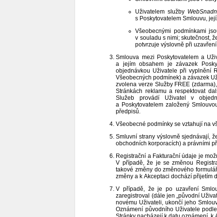
Uživatelem služby
WebSnadno
s Poskytovatelem Smlouvu, její
Všeobecnými podmínkami jsou
v souladu s nimi; skutečnost, 
potvrzuje výslovně při uzavření
Smlouva mezi Poskytovatelem a Uži
a jejím obsahem je závazek Posky
objednávkou Uživatele při vyplnění R
Všeobecných podmínek) a závazek Uživ
zvolena verze Služby FREE (zdarma), 
Stránkách reklamu a respektovat da
Služeb provádí Uživatel v objedn
a Poskytovatelem založený Smlouvou
předpisů.
Všeobecné podmínky se vztahují na 
Smluvní strany výslovně sjednávají, ž
obchodních korporacích) a právními př
Registrační a Fakturační údaje je mo
V případě, že je se změnou Registr
takové změny do změnového formuláře
změny a k Akceptaci dochází přijetím
V případě, že je po uzavření Smlou
zaregistroval (dále jen „původní Uživat
novému Uživateli, ukončí jeho Smlo
Oznámení původního Uživatele podle
Stránky nacházejí k datu oznámení, k 