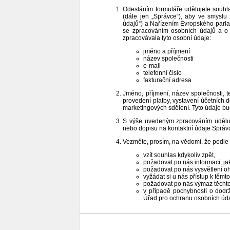
Odesláním formuláře udělujete souhl
(dále jen „Správce“), aby ve smysl
údajů“) a Nařízením Evropského parla
se zpracováním osobních údajů a o 
zpracovávala tyto osobní údaje:
jméno a příjmení
název společnosti
e-mail
telefonní číslo
fakturační adresa
Jméno, příjmení, název společnosti, t
provedení platby, vystavení účetních 
marketingových sdělení. Tyto údaje b
S výše uvedeným zpracováním udělujet
nebo dopisu na kontaktní údaje Správ
Vezměte, prosím, na vědomí, že podle
vzít souhlas kdykoliv zpět,
požadovat po nás informaci, j
požadovat po nás vysvětlení o
vyžádat si u nás přístup k těmt
požadovat po nás výmaz těchto
v případě pochybností o dodr
Úřad pro ochranu osobních úd