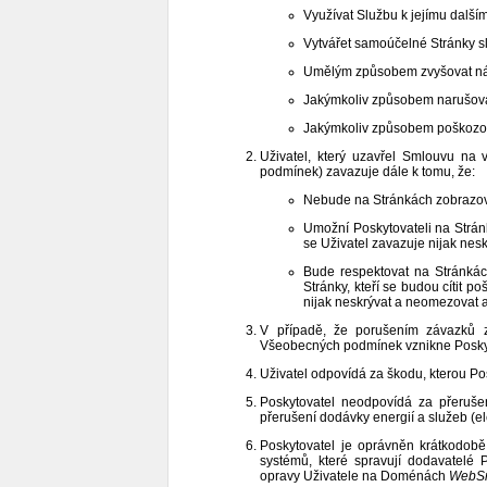
Využívat Službu k jejímu další
Vytvářet samoúčelné Stránky sl
Umělým způsobem zvyšovat ná
Jakýmkoliv způsobem narušova
Jakýmkoliv způsobem poškozov
Uživatel, který uzavřel Smlouvu na
podmínek) zavazuje dále k tomu, že:
Nebude na Stránkách zobrazova
Umožní Poskytovateli na Stránk
se Uživatel zavazuje nijak nes
Bude respektovat na Stránkác
Stránky, kteří se budou cítit 
nijak neskrývat a neomezovat 
V případě, že porušením závazků ze
Všeobecných podmínek vznikne Poskytov
Uživatel odpovídá za škodu, kterou P
Poskytovatel neodpovídá za přeruše
přerušení dodávky energií a služeb (e
Poskytovatel je oprávněn krátkodob
systémů, které spravují dodavatelé 
opravy Uživatele na Doménách
WebSn