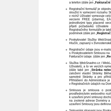
a telefon (dále jen „
Fakturační
Registrační formulář je objed
sloužící k vymezení rozsahu S
v nichž Uživatel vymezuje celý
verzemi FREE (zdarma), 
jednotlivými typy placené verz
přijetí požadavků Uživatele
Registračního formuláře je ta
podmínek (dále jen „
Registrač
Poskytovatel Služby
WebSnad
Hlučín, zapsaný v živnostenské
Registrační údaje jsou e-mail
s Poskytovatelem Smlouvu na p
Fakturační údaje. (dále jen „
Re
Služba
WebSnadno.cz / WebL
Uživatelů, a to ve verzích vy
(dále také jen „
Stránka nebo
založení vlastní Stránky. Bě
samotné Stránky a pro přihl
Přihlášení do Administrace 
v Registračních údajích na D
Smlouva je smlouva o posky
prostřednictvím webového roz
k uzavření první smlouvy doch
na zvolené adrese Domény a v
uzavření Smlouvy jsou definov
Smluvními stranami jsou Poskyto