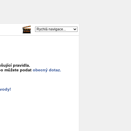
šující pravidla.
o můžete podat
obecný dotaz.
ůvody!