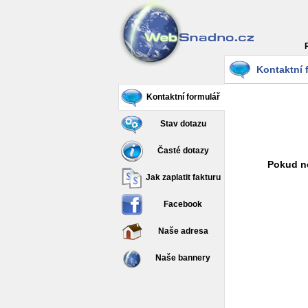
Kontaktní 
Kontaktní formulář
Stav dotazu
Časté dotazy
Pokud ne
Jak zaplatit fakturu
Facebook
Naše adresa
Naše bannery