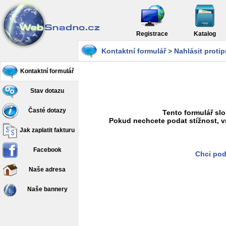
Registrace
Katalog
Kontaktní formulář
>
Nahlásit proti
Kontaktní formulář
Stav dotazu
Časté dotazy
Tento formulář slo
Pokud nechcete podat stížnost, v
Jak zaplatit fakturu
Facebook
Chci pod
Naše adresa
Naše bannery