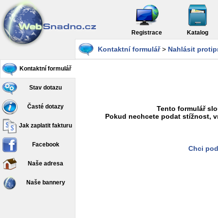
Registrace
Katalog
Kontaktní formulář
>
Nahlásit proti
Kontaktní formulář
Stav dotazu
Časté dotazy
Tento formulář slo
Pokud nechcete podat stížnost, v
Jak zaplatit fakturu
Facebook
Chci pod
Naše adresa
Naše bannery