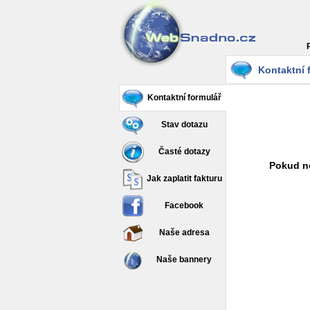
Kontaktní 
Kontaktní formulář
Stav dotazu
Časté dotazy
Pokud ne
Jak zaplatit fakturu
Facebook
Naše adresa
Naše bannery