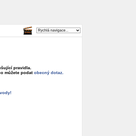
šující pravidla.
o můžete podat
obecný dotaz.
ůvody!