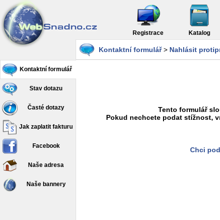
Registrace
Katalog
Kontaktní formulář
>
Nahlásit proti
Kontaktní formulář
Stav dotazu
Časté dotazy
Tento formulář slo
Pokud nechcete podat stížnost, v
Jak zaplatit fakturu
Facebook
Chci pod
Naše adresa
Naše bannery