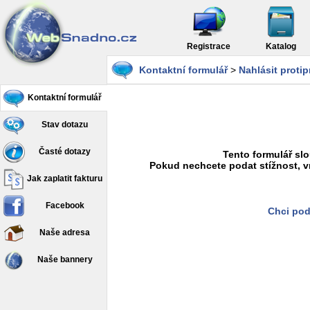
Registrace
Katalog
Kontaktní formulář
>
Nahlásit proti
Kontaktní formulář
Stav dotazu
Časté dotazy
Tento formulář slo
Pokud nechcete podat stížnost, v
Jak zaplatit fakturu
Facebook
Chci pod
Naše adresa
Naše bannery