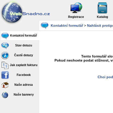
Registrace
Katalog
Kontaktní formulář
>
Nahlásit proti
Kontaktní formulář
Stav dotazu
Časté dotazy
Tento formulář slo
Pokud nechcete podat stížnost, v
Jak zaplatit fakturu
Facebook
Chci pod
Naše adresa
Naše bannery