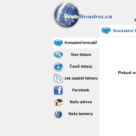
Kontaktní 
Kontaktní formulář
Stav dotazu
Časté dotazy
Pokud ne
Jak zaplatit fakturu
Facebook
Naše adresa
Naše bannery