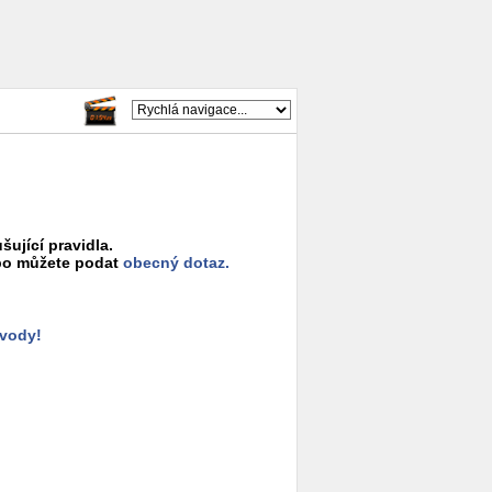
šující pravidla.
o můžete podat
obecný dotaz.
ůvody!