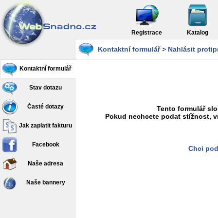
Registrace
Katalog
Kontaktní formulář
>
Nahlásit proti
Kontaktní formulář
Stav dotazu
Časté dotazy
Tento formulář slo
Pokud nechcete podat stížnost, v
Jak zaplatit fakturu
Facebook
Chci pod
Naše adresa
Naše bannery