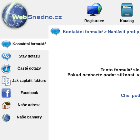
Registrace
Katalog
Kontaktní formulář
>
Nahlásit proti
Kontaktní formulář
Stav dotazu
Časté dotazy
Tento formulář slo
Pokud nechcete podat stížnost, v
Jak zaplatit fakturu
Facebook
Chci pod
Naše adresa
Naše bannery