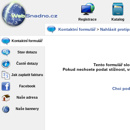
Registrace
Katalog
Kontaktní formulář
>
Nahlásit proti
Kontaktní formulář
Stav dotazu
Časté dotazy
Tento formulář slo
Pokud nechcete podat stížnost, v
Jak zaplatit fakturu
Facebook
Chci pod
Naše adresa
Naše bannery