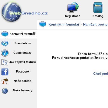
Registrace
Katalog
Kontaktní formulář
>
Nahlásit proti
Kontaktní formulář
Stav dotazu
Časté dotazy
Tento formulář slo
Pokud nechcete podat stížnost, v
Jak zaplatit fakturu
Facebook
Chci pod
Naše adresa
Naše bannery