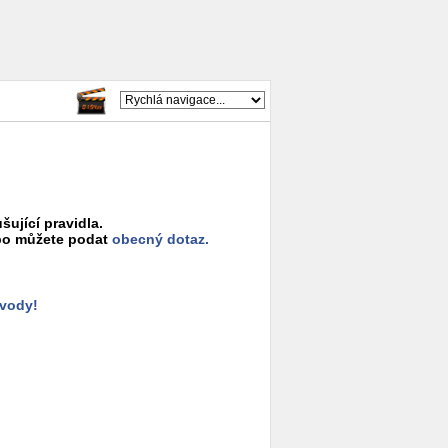
šující pravidla.
o můžete podat
obecný dotaz.
ůvody!