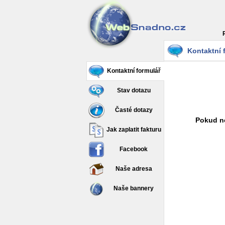
Kontaktní 
Kontaktní formulář
Stav dotazu
Časté dotazy
Pokud ne
Jak zaplatit fakturu
Facebook
Naše adresa
Naše bannery