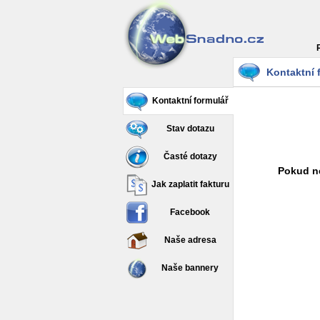
Kontaktní 
Kontaktní formulář
Stav dotazu
Časté dotazy
Pokud ne
Jak zaplatit fakturu
Facebook
Naše adresa
Naše bannery