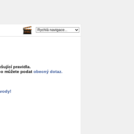
šující pravidla.
o můžete podat
obecný dotaz.
ůvody!