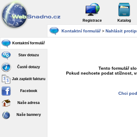
Registrace
Katalog
Kontaktní formulář
>
Nahlásit proti
Kontaktní formulář
Stav dotazu
Časté dotazy
Tento formulář slo
Pokud nechcete podat stížnost, v
Jak zaplatit fakturu
Facebook
Chci pod
Naše adresa
Naše bannery