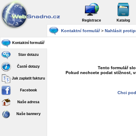
Registrace
Katalog
Kontaktní formulář
>
Nahlásit proti
Kontaktní formulář
Stav dotazu
Časté dotazy
Tento formulář slo
Pokud nechcete podat stížnost, v
Jak zaplatit fakturu
Facebook
Chci pod
Naše adresa
Naše bannery