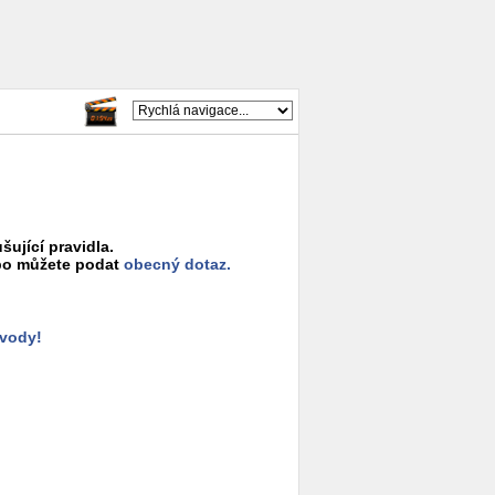
šující pravidla.
o můžete podat
obecný dotaz.
ůvody!