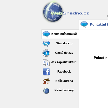
Kontaktní 
Kontaktní formulář
Stav dotazu
Časté dotazy
Pokud ne
Jak zaplatit fakturu
Facebook
Naše adresa
Naše bannery