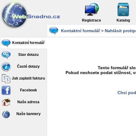
Registrace
Katalog
Kontaktní formulář
>
Nahlásit proti
Kontaktní formulář
Stav dotazu
Časté dotazy
Tento formulář slo
Pokud nechcete podat stížnost, v
Jak zaplatit fakturu
Facebook
Chci pod
Naše adresa
Naše bannery